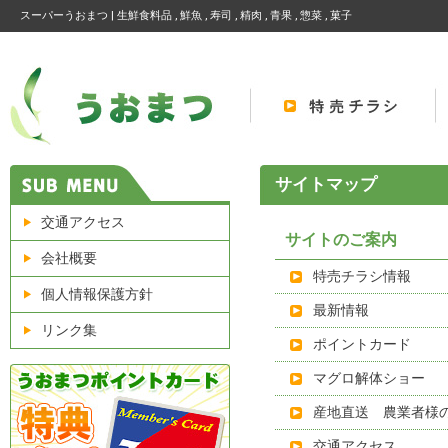
スーパーうおまつ | 生鮮食料品 , 鮮魚 , 寿司 , 精肉 , 青果 , 惣菜 , 菓子
サイトマップ
交通アクセス
サイトのご案内
会社概要
特売チラシ情報
個人情報保護方針
最新情報
リンク集
ポイントカード
マグロ解体ショー
産地直送 農業者様
交通アクセス