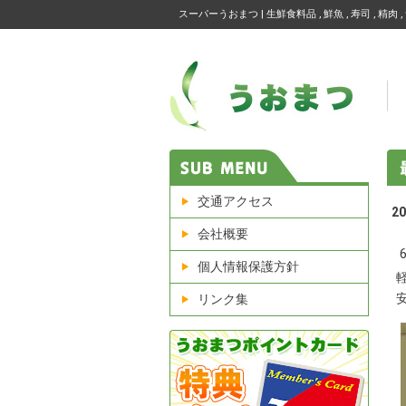
スーパーうおまつ | 生鮮食料品 , 鮮魚 , 寿司 , 精肉 , 
交通アクセス
2
会社概要
個人情報保護方針
リンク集