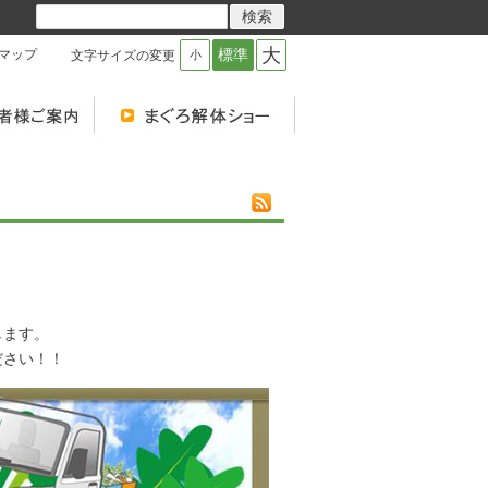
大
標準
マップ
文字サイズの変更
小
！
します。
ださい！！