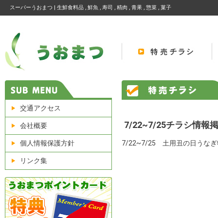
スーパーうおまつ | 生鮮食料品 , 鮮魚 , 寿司 , 精肉 , 青果 , 惣菜 , 菓子
交通アクセス
7/22~7/25チラシ情
会社概要
個人情報保護方針
7/22~7/25 土用丑の日
リンク集