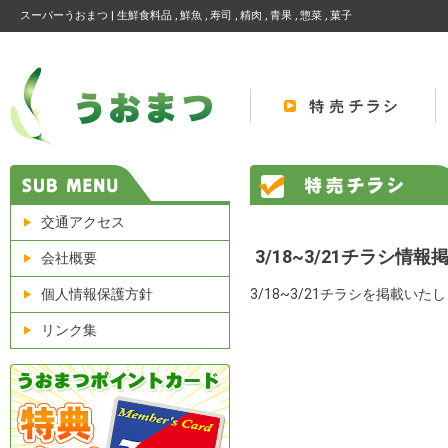
スーパーうおまつ | 生鮮食料品 , 鮮魚 , 寿司 , 精肉 , 青果 , 惣菜 , 菓子
交通アクセス
3/18~3/21チラシ情
会社概要
個人情報保護方針
3/18~3/21チラシを掲載
リンク集