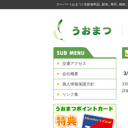
スーパーうおまつ | 生鮮食料品 , 鮮魚 , 寿司 , 精肉 , 
交通アクセス
3
会社概要
個人情報保護方針
3
詳
リンク集