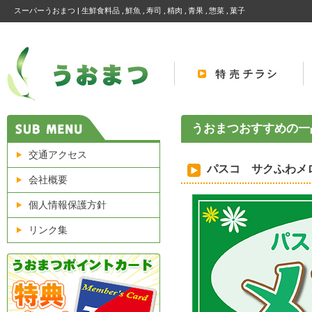
スーパーうおまつ | 生鮮食料品 , 鮮魚 , 寿司 , 精肉 , 青果 , 惣菜 , 菓子
うおまつおすすめの一
交通アクセス
パスコ サクふわメ
会社概要
個人情報保護方針
リンク集